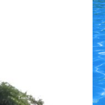
Dakar
April! April!
NEUESTE KOMMENTARE
Elke Martin
zu
Wasserschildkröten
Elke Martin
zu
Sich füttern
und bleibt dabei einfach
solange sitzen,
Linus Magnus Von Lonski
zu
Curieuse
Loana
zu
Bangaram