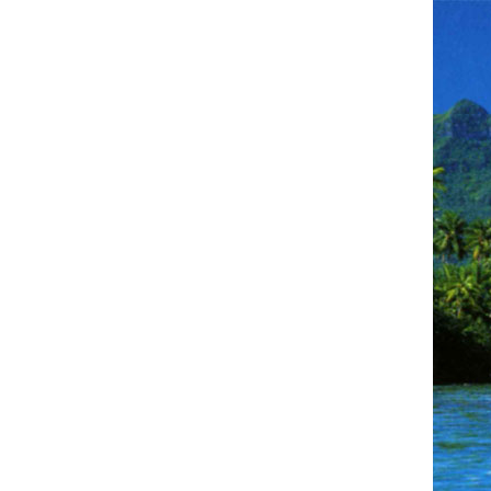
Doro und JK on
Tour
Nur für meine Freunde
NEUESTE BEITRÄGE
Und wir dachten, wir hätten
noch soviel Zeit………
São Vicente – Mindelo
Praia – Kapverden