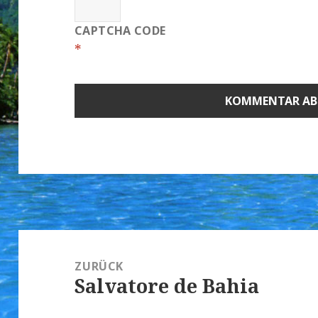
CAPTCHA CODE
*
Beitragsnavigation
ZURÜCK
Salvatore de Bahia
Vorheriger
Beitrag: