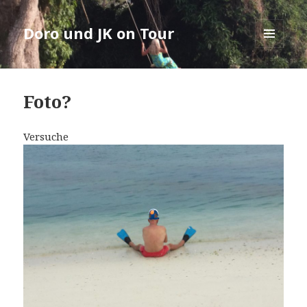
Doro und JK on Tour
MENÜ
UND
WIDGETS
Foto?
Versuche