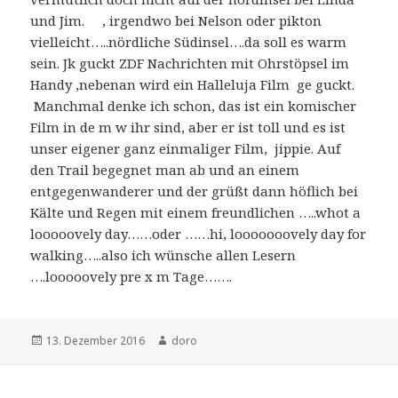
und Jim. , irgendwo bei Nelson oder pikton
vielleicht…..nördliche Südinsel….da soll es warm
sein. Jk guckt ZDF Nachrichten mit Ohrstöpsel im
Handy ,nebenan wird ein Halleluja Film ge guckt.
Manchmal denke ich schon, das ist ein komischer
Film in de m w ihr sind, aber er ist toll und es ist
unser eigener ganz einmaliger Film, jippie. Auf
den Trail begegnet man ab und an einem
entgegenwanderer und der grüßt dann höflich bei
Kälte und Regen mit einem freundlichen …..whot a
looooovely day……oder ……hi, looooooovely day for
walking…..also ich wünsche allen Lesern
….looooovely pre x m Tage…….
Veröffentlicht
13. Dezember 2016
Autor
doro
am