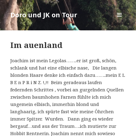
Doro und JK on Tour
MENÜ
UND
WIDGETS
Im auenland
Joachim ist mein Legolas……..er ist groß, schön,
schlank und hat eine elbische nase, Die langen
blonden Haare denke ich einfach dazu……..mein E L
B E n P R i N Z. !,!! Beim geradeaus laufen
federnden Schrittes , vorbei an gurgelnden Quellen
zwischen baumhohen Farnen fühlte ich mich
ungemein elbisch, immerhin blond und
langhaarig, ich spürte fast wie meine Öhrchen
immer Spitzer. Wurden. Dann ging es wieder
bergauf…und aus der Traum….ich mutierte zur
Hobbit Rentnerin. Joachim nennt mich sowieso