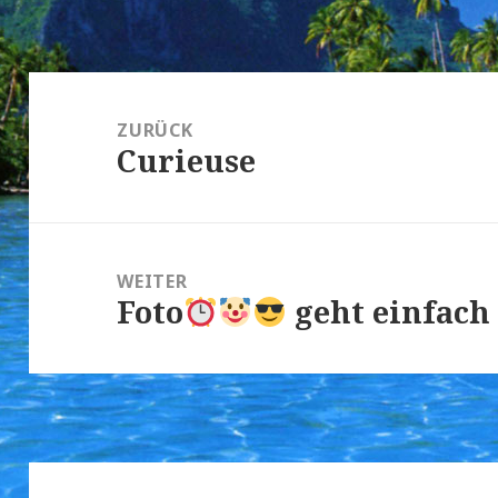
Beitragsnavigation
ZURÜCK
Curieuse
Vorheriger
Beitrag:
WEITER
Foto
geht einfach
Nächster
Beitrag: