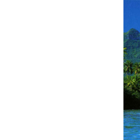
Doro und JK on
Tour
Nur für meine Freunde
NEUESTE BEITRÄGE
Und wir dachten, wir hätten
noch soviel Zeit………
São Vicente – Mindelo
Praia – Kapverden