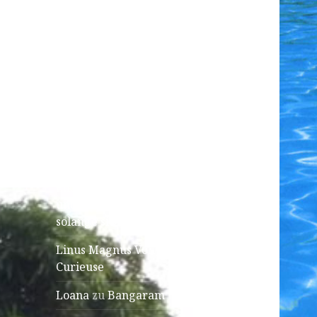
Dakar
April! April!
NEUESTE KOMMENTARE
Elke Martin
zu
Wasserschildkröten
Elke Martin
zu
Sich füttern
und bleibt dabei einfach
solange sitzen,
Linus Magnus Von Lonski
zu
Curieuse
Loana
zu
Bangaram