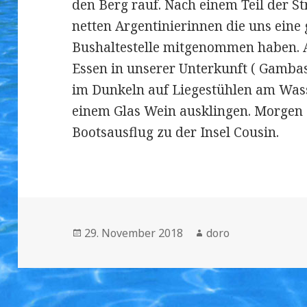
den Berg rauf. Nach einem Teil der St
netten Argentinierinnen die uns eine 
Bushaltestelle mitgenommen haben. A
Essen in unserer Unterkunft ( Gambas u
im Dunkeln auf Liegestühlen am Wass
einem Glas Wein ausklingen. Morgen 
Bootsausflug zu der Insel Cousin.
Veröffentlicht
29. November 2018
Autor
doro
am