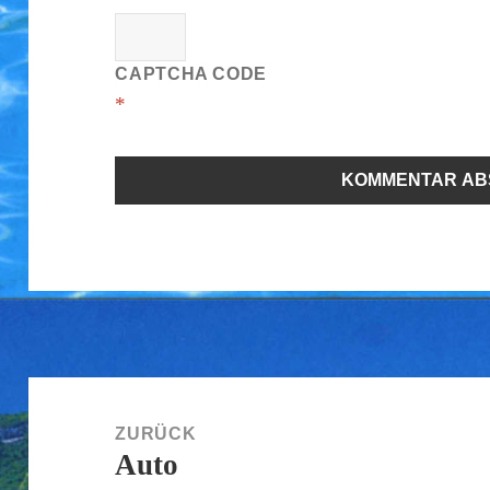
CAPTCHA CODE
*
Beitragsnavigation
ZURÜCK
Auto
Vorheriger