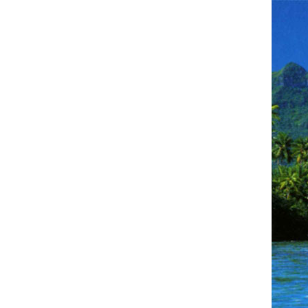
Doro und JK on
Tour
Nur für meine Freunde
NEUESTE BEITRÄGE
Und wir dachten, wir hätten noch
soviel Zeit………
São Vicente – Mindelo
Praia – Kapverden