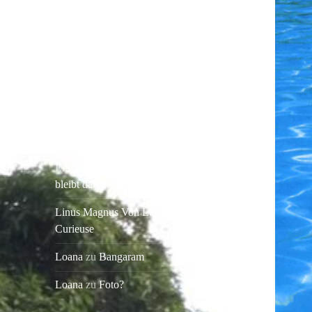
Dakar
April! April!
NEUESTE KOMMENTARE
Elke Martin
zu
Wasserschildkröten
Elke Martin
zu
Sich füttern und
bleibt dabei einfach solange sitzen,
Linus Magnus Von Lonski
zu
Curieuse
Loana
zu
Bangaram
Loana
zu
Foto?