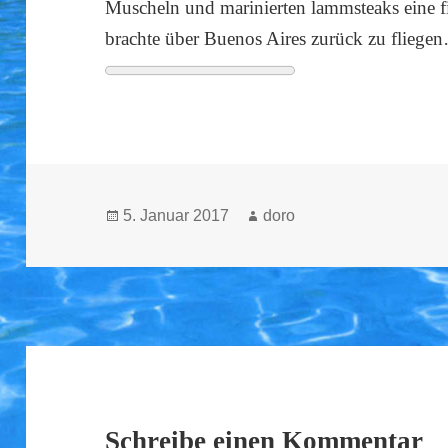
Muscheln und marinierten lammsteaks eine fid
brachte über Buenos Aires zurück zu fliege
Veröffentlicht
5. Januar 2017
Autor
doro
am
Schreibe einen Kommentar