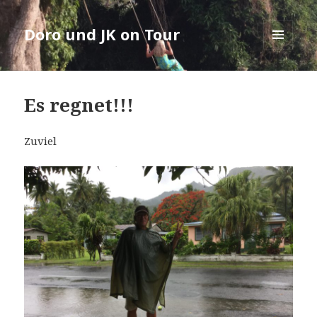
Doro und JK on Tour
MENÜ
UND
WIDGETS
Es regnet!!!
Zuviel